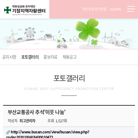
개인정보처리방침
ADMIN
공지사항
포토갤러리
홍보자료
채용공고
포토갤러리
GIJANG SELF-SUFFICIENCY PROMOTION CENTER
부산교통공사 추석'이웃 나눔'
작성자
최고관리자
조회
1,527회
http://www.busan.com/view/busan/view.php?
code=2020100418430010472