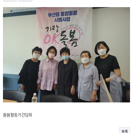
돌봄활동가간담회
목록