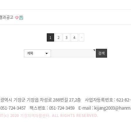
 결과공고
1
2
3
4
제목
광역시 기장군 기장읍 차성로 288번길 27,2층
사업자등록번호 :
621-82-
051-724-3457
팩스번호 :
051-724-3459
E-mail :
kijang2003@hanma
T(c) 2020
기장지역자활센터.
ALL RIGHTS RESERVED.