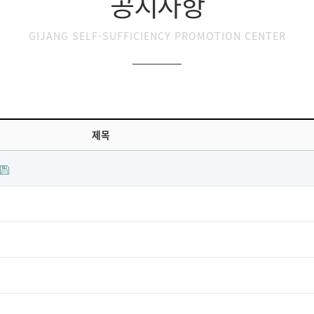
공지사항
GIJANG SELF-SUFFICIENCY PROMOTION CENTER
제목