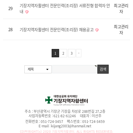
기장지역자활센터 전문인력(조리장) 서류전형 합력자 안
최고관리
29
내
자
최고관리
28
기장지역자활센터 전문인력(조리장) 채용공고
자
1
2
3
제목
주소 :
부산광역시 기장군 기장읍 차성로 288번길 27,2층
사업자등록번호 :
621-82-61246
대표자 :
이선주
전화번호 :
051-724-3457
팩스번호 :
051-724-3459
E-mail :
kijang2003@hanmail.net
COPYRIGHT(c) 2020
기장지역자활센터.
ALL RIGHTS RESERVED.