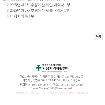
2. 2025년 제2차 추경예산 세입 내역서 1부.
3. 2025년 제2차 추경예산 세출내역서 1부.
1
.
4. 이사회의록
부
목록
주소 :
부산광역시 기장군 기장읍 차성로 288번길 27,2층
사업자등록번호 :
621-82-61246
대표자 :
이선주
전화번호 :
051-724-3457
팩스번호 :
051-724-3459
E-mail :
kijang2003@hanmail.net
COPYRIGHT(c) 2020
기장지역자활센터.
ALL RIGHTS RESERVED.