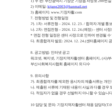
1)
우 편
:
부산광역시 기장군 기장읍 차성로
288
번
2)
이메일
:
kijang2003@hanmail.net
3)
홈페이지
: www.
기장자활
.com
7.
전형방법 및 전형일정
가
. 1
차
:
서류전형
–
2024. 12. 23. /
합격자 개별 통보
나
. 2
차
:
면접전형
–
2024. 12. 24.(
예정
) -
센터 사정
*
면접 전형 일정은 센터 사정으로 인하여 변경될 수
다
.
최종합격자 발표
: 2024. 12. 24.(
센터홈페이지 공
8.
공고방법
:
인터넷 공고
워크넷
,
복지넷
,
기장지역자활센터 홈페이지
, (
사
)
부
부산사회복지사협회 홈페이지 외 다수
9.
유의사항
가
.
최종합격자를 제외한 응시자의 제출서류는 개인정
나
.
제출된 서류에 기재된 내용이 사실과 다를 경우 또
다
.
적임자가 없을 경우 선발하지 아니할 수 있습니
10
담당 및 문의
:
기장지역자활센터 채용 담당자
(T