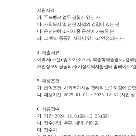
지원자격
가
.
푸드뱅크 업무 경험이 있는 자
나
.
사회복지 및 관련 사업의 경험이 있는 분
다
.
운전면허 소지자 중 운전이 가능한 분
라
.
그 밖의 동등한 자격이 있다고 인정되는 자
4.
제출서류
이력서
(
사진
)
및 자기소개서
,
최종학력증명서
,
경력
개인정보제공동의서
(
기장지역자활센터 홈페이지
/
5.
채용조건
가
.
급여조건
:
사회복지시설 관리직 보수지침에 준
나
.
채용기간
: 2025. 01. 01. ~ 2025. 12. 31.(
사업 성
6.
서류접수
가
.
기간
: 2024. 12. 9.(
월
)~12. 23.(
월
)
나
.
접수방법
:
우편
,
내방
,
이메일
다
.
접수처