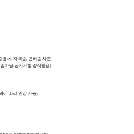
증명서
,
자격증
,
면허증 사본
알림마당
/
공지사항 양식활용
)
함
과에 따라 연장 가능
)