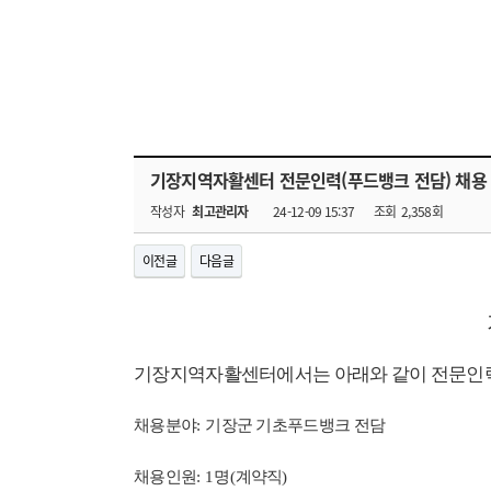
기장지역자활센터 전문인력(푸드뱅크 전담) 채용
작성자
최고관리자
24-12-09 15:37
조회
2,358회
이전글
다음글
기장지역자활센터에서는 아래와 같이 전문인
채용분야
:
기장군 기초푸드뱅크 전담
채용인원
: 1
명
(
계약직
)