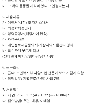
라
.
운전면허 소지자 중 운전이 가능한 분
마
.
그 밖의 동등한 자격이 있다고 인정되는 자
5.
제출서류
가
.
이력서
(
사진
)
및 자기소개서
나
.
최종학력증명서
다
.
경력증명서
(
해당자에 한함
)
라
.
자격증사본
마
.
개인정보제공동의서
-
기장지역자활센터 양식
바
.
특수관계 부존재 각서
(
센터 홈페이지
/
알림마당
/
공지사항
)
6.
근무조건
가
.
급여
:
보건복지부 자활사업 전문가 보수 지침에 의함
나
.
담당업무
:
자활근로
(
카페
)
사업 관리
7.
서류접수
가
.
기 간
: 2026. 1. 7.(
수
)~1. 22.(
목
) 18:00
까지
나
.
접수방법
:
우편
,
내방
,
이메일