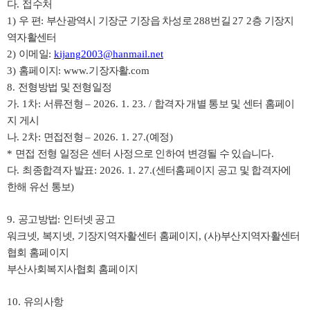
다
.
접수처
1)
우 편
:
부산광역시 기장군 기장읍 차성로
288
번길
27 2
층 기장지
역자활센터
2)
이메일
:
kijang2003@hanmail.net
3)
홈페이지
: www.
기장자활
.com
8.
전형방법 및 전형일정
가
. 1
차
:
서류전형
–
2026. 1. 23. /
합격자 개별 통보 및 센터 홈페이
지 게시
나
. 2
차
:
면접전형
–
2026. 1. 27.(
예정
)
*
면접 전형 일정은 센터 사정으로 인하여 변경될 수 있습니다
.
다
.
최종합격자 발표
: 2026. 1. 27.(
센터홈페이지 공고 및 합격자에
한해 유선 통보
)
9.
공고방법
:
인터넷 공고
워크넷
,
복지넷
,
기장지역자활센터 홈페이지
, (
사
)
부산지역자활센터
협회 홈페이지
부산사회복지사협회 홈페이지
10.
유의사항