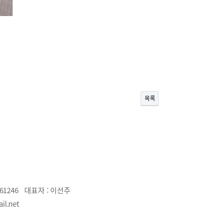
목록
61246
대표자 :
이선주
il.net